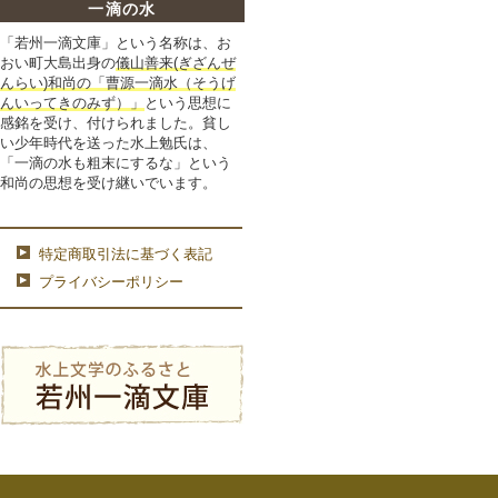
一滴の水
「若州一滴文庫」という名称は、お
おい町大島出身の
儀山善来(ぎざんぜ
んらい)和尚の「曹源一滴水（そうげ
んいってきのみず）」
という思想に
感銘を受け、付けられました。貧し
い少年時代を送った水上勉氏は、
「一滴の水も粗末にするな」という
和尚の思想を受け継いでいます。
特定商取引法に基づく表記
プライバシーポリシー