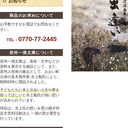
お知らせ
商品のお求めについて
お手数ですがお電話でお問合せくだ
さい。
0770-77-2445
TEL：
若州一滴文庫について
若州一滴文庫は、美術・文学などの
資料を展示する施設として、また、
若州人形座の拠点として、おおい町
出身の直木賞作家 水上勉氏により、
昭和60年に開設されました。
子どもたちに本と出会い人生や夢を
拾ってほしい
と水上勉氏の強い思い
が込められています。
現在は、水上氏の想いを受け継ぎ特
定非営利活動法人 一滴の里が運営を
行っています。