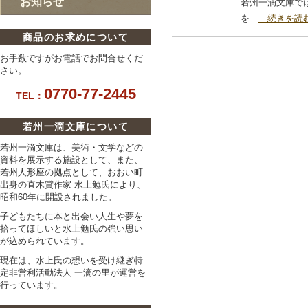
お知らせ
若州一滴文庫で
を
…続きを読
商品のお求めについて
お手数ですがお電話でお問合せくだ
さい。
0770-77-2445
TEL：
若州一滴文庫について
若州一滴文庫は、美術・文学などの
資料を展示する施設として、また、
若州人形座の拠点として、おおい町
出身の直木賞作家 水上勉氏により、
昭和60年に開設されました。
子どもたちに本と出会い人生や夢を
拾ってほしい
と水上勉氏の強い思い
が込められています。
現在は、水上氏の想いを受け継ぎ特
定非営利活動法人 一滴の里が運営を
行っています。